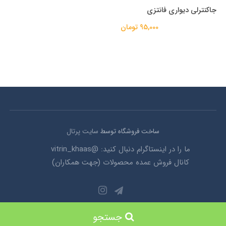
جاکنترلی دیواری فانتزی
95,000 تومان
ساخت فروشگاه توسط
سایت پرتال
ما را در اینستاگرام دنبال کنید: @vitrin_khaas
کانال فروش عمده محصولات (جهت همکاران)
© تمامی حقوق این وبسایت محفوظ می باشد 1403
جستجو