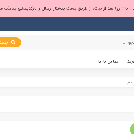
 براتون ❤️
جستجو
رید
تماس با ما
خم