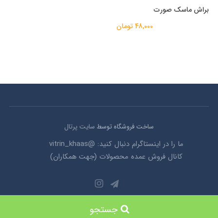
براش ماسک صورت
48,000 تومان
ساخت فروشگاه توسط
سایت پرتال
ما را در اینستاگرام دنبال کنید: @vitrin_khaas
کانال فروش عمده محصولات (جهت همکاران)
© تمامی حقوق این وبسایت محفوظ می باشد 1403
جستجو