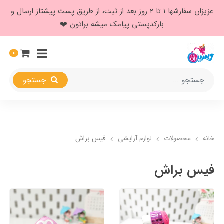
عزیزان سفارشها ۱ تا ۲ روز بعد از ثبت، از طریق پست پیشتاز ارسال و
بارکدپستی پیامک میشه براتون ❤️
0
جستجو
خانه
محصولات
لوازم آرایشی
فیس براش
فیس براش