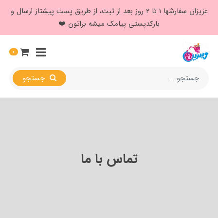
عزیزان سفارشها ۱ تا ۲ روز بعد از ثبت، از طریق پست پیشتاز ارسال و
بارکدپستی پیامک میشه براتون ❤️
0
جستجو
تماس با ما