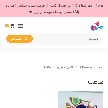
عزیزان سفارشها ۱ تا ۲ روز بعد از ثبت، از طریق پست پیشتاز ارسال و
بارکدپستی پیامک میشه براتون ❤️
0
جستجو
خانه
محصولات
کالای فانتزی
ساعت
ساعت