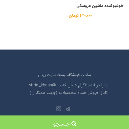
خوشبوکننده ماشین عروسکی
420,000 تومان
ساخت فروشگاه توسط
سایت پرتال
ما را در اینستاگرام دنبال کنید: @vitrin_khaas
کانال فروش عمده محصولات (جهت همکاران)
© تمامی حقوق این وبسایت محفوظ می باشد 1403
جستجو