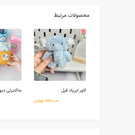
محصولات مرتبط
ب گوشی فانتزی
کاور ایرپاد فیل
جاکنترلی دیوا
180,000 تومان
550,000 تومان