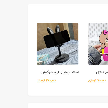
 فانتزی
استند موبایل طرح خرگوش
بندآویز گردنی بلند ر
70,000 تومان
270,000 تومان
350,000 