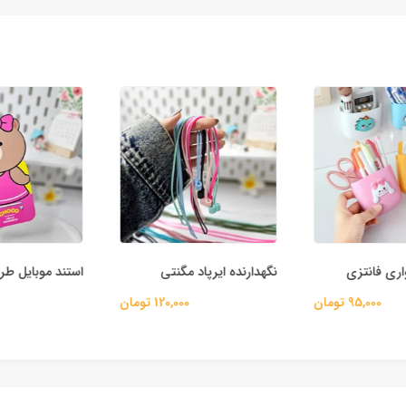
ری فانتزی
نگهدارنده ایرپاد مگنتی
استند موبایل طرح
95,000 تومان
120,000 تومان