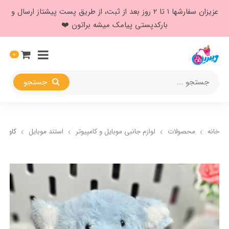
عزیزان سفارشها ۱ تا ۲ روز بعد از ثبت، از طریق پست پیشتاز ارسال و
بارکدپستی پیامک میشه براتون ❤️
0
جستجو
خانه
محصولات
لوازم جانبی موبایل و کامپیوتر
استند موبایل
کاور ای