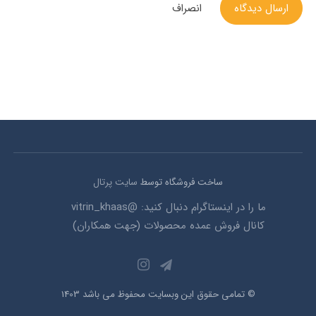
ارسال دیدگاه
انصراف
ساخت فروشگاه توسط
سایت پرتال
ما را در اینستاگرام دنبال کنید: @vitrin_khaas
کانال فروش عمده محصولات (جهت همکاران)
© تمامی حقوق این وبسایت محفوظ می باشد 1403