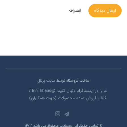
ارسال دیدگاه
انصراف
ساخت فروشگاه توسط
سایت پرتال
ما را در اینستاگرام دنبال کنید: @vitrin_khaas
کانال فروش عمده محصولات (جهت همکاران)
© تمامی حقوق این وبسایت محفوظ می باشد 1403