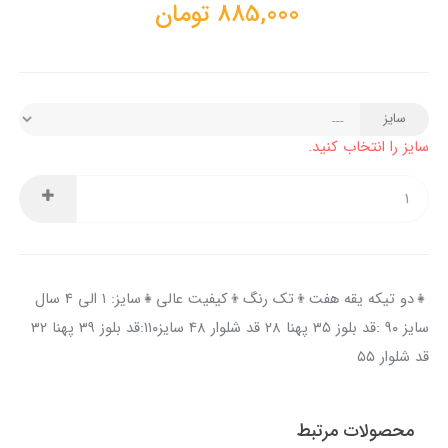
885,000
تومان
سایز
سایز را انتخاب کنید.
👧دو تیکه یقه هفت👦تک رنگ👦کیفیت عالی👧سایز: ۱ الی ۴ سال
سایز ۹۰ :قد بلوز ۳۵ پهنا ۲۸ قد شلوار ۴۸ سایز۱۱۰:قد بلوز ۳۹ پهنا ۳۲
قد شلوار ۵۵
محصولات مرتبط