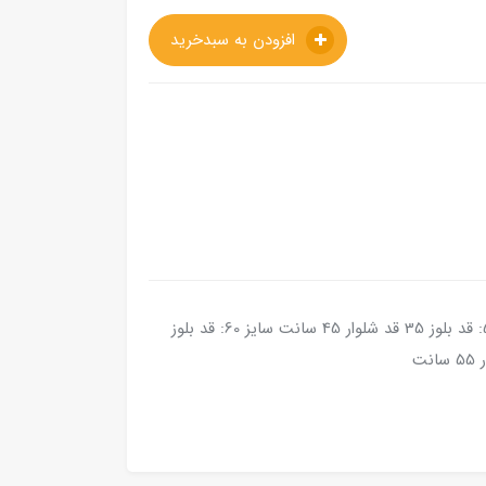
افزودن به سبدخرید
مناسب برای ۱ تا ۳.۵ سال جنس: نخ عالی سایز 55: قد بلوز 35 قد شلوار 45 سانت سایز 60: قد بلوز