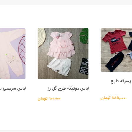
سرانه طرح
لباس دوتیکه طرح گل رز
لباس سرهمی ط
885,000 تومان
900,000 تومان
00