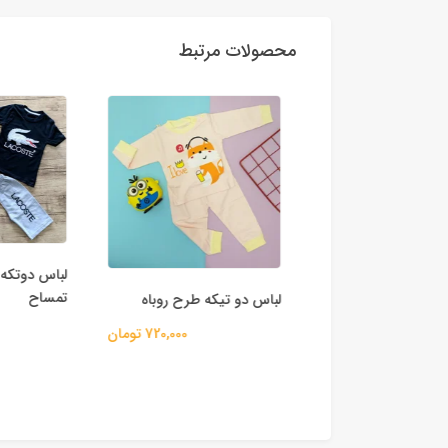
محصولات مرتبط
لباس دوتکه پ
تمساح
لباس دو تیکه طرح روباه
720,000 تومان
رح پاندا
300,000 تومان