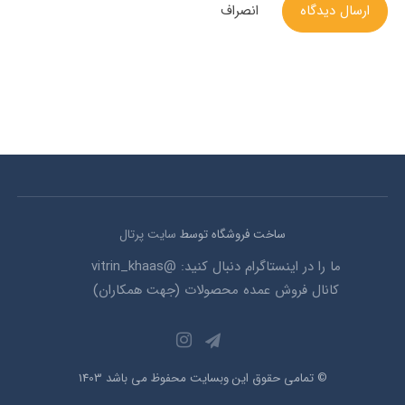
ارسال دیدگاه
انصراف
ساخت فروشگاه توسط
سایت پرتال
ما را در اینستاگرام دنبال کنید: @vitrin_khaas
کانال فروش عمده محصولات (جهت همکاران)
© تمامی حقوق این وبسایت محفوظ می باشد 1403