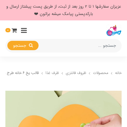
عزیزان سفارشها ۱ تا ۲ روز بعد از ثبت، از طریق پست پیشتاز ارسال و
بارکدپستی پیامک میشه براتون ❤️
0
جستجو
خانه
محصولات
ظروف فانتزی
ظرف غذا
قالب یخ ۶ خانه طرح هویج