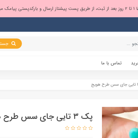
 براتون ❤️
جستجو
رید
تماس با ما
پک ۳ تایی جای سس طرح هویج