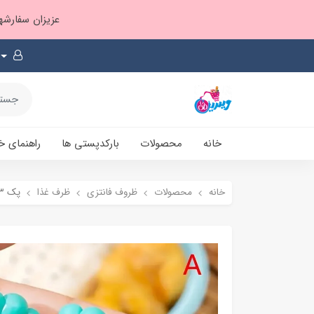
عزیزان سفارشها ۱ تا ۲ روز بعد از ثبت، از طریق پست پیشتاز ارسال و بارکدپستی پیامک میشه
خانه
محصولات
بارکدپستی ها
راهنمای خ
خانه
محصولات
ظروف فانتزی
ظرف غذا
پک ۳ تایی جای سس طرح هویج