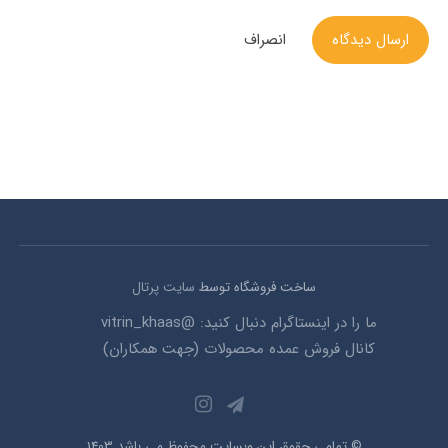
ارسال دیدگاه
انصراف
ساخت فروشگاه توسط
سایت پرتال
ما را در اینستاگرام دنبال کنید: @vitrin_khaas
کانال فروش عمده محصولات (جهت همکاران)
© تمامی حقوق این وبسایت محفوظ می باشد 1403