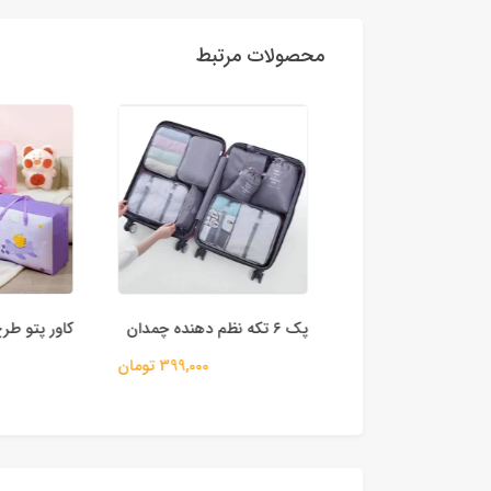
محصولات مرتبط
 رنگی
پک ۶ تکه نظم دهنده چمدان
کاور پتو طرح 
50,000 تومان
399,000 تومان