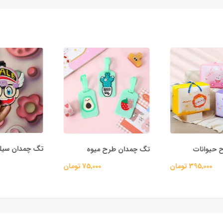
تگ چمدان سیلیک
حیوانات
تگ چمدان طرح میوه
395,000 تومان
75,000 تومان