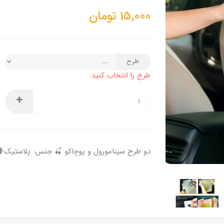
15,000
تومان
طرح
طرح را انتخاب کنید.
دو طرح سینامورول و پوچاکو 🍒 جنس: پلاستیک🪻ابعاد: ۳۰ × ۲۵ سانتی متر 🌸