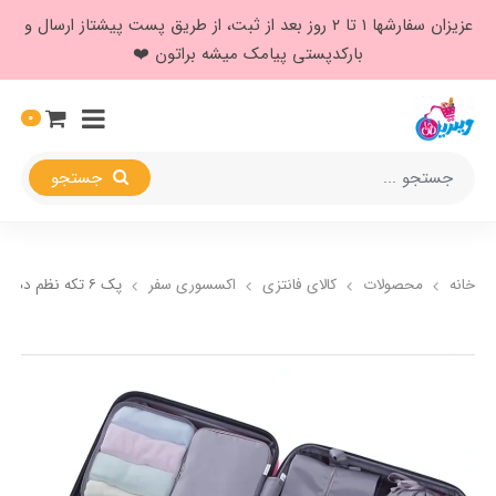
عزیزان سفارشها ۱ تا ۲ روز بعد از ثبت، از طریق پست پیشتاز ارسال و
بارکدپستی پیامک میشه براتون ❤️
0
جستجو
خانه
محصولات
کالای فانتزی
اکسسوری سفر
پک ۶ تکه نظم دهنده چمدان