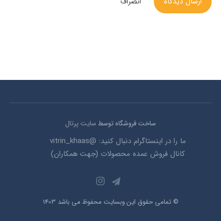
ارسال دیدگاه
انصراف
ساخت فروشگاه توسط
سایت پرتال
ما را در اینستاگرام دنبال کنید: @vitrin_khaas
کانال فروش عمده محصولات (جهت همکاران)
© تمامی حقوق این وبسایت محفوظ می باشد 1403