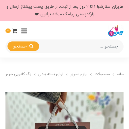
عزیزان سفارشها ۱ تا ۲ روز بعد از ثبت، از طریق پست پیشتاز ارسال و
بارکدپستی پیامک میشه براتون ❤️
0
جستجو
خانه
محصولات
لوازم تحریر
لوازم بسته بندی
بگ کادویی خرس قل