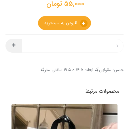
55,000
تومان
افزودن به سبدخرید
جنس: مقوایی🍒 ابعاد: ۱۴.۵ × ۱۹.۵ سانتی متر🍒
محصولات مرتبط