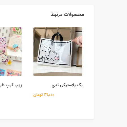
محصولات مرتبط
موم فانتزی
بگ پلاستیکی تدی
زیپ کیپ طر
160,000 تومان
29,000 تومان