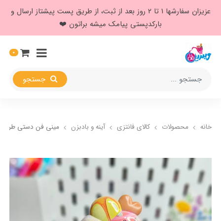
عزیزان سفارشها ۱ تا ۲ روز بعد از ثبت، از طریق پست پیشتاز ارسال و
بارکدپستی پیامک میشه براتون ❤️
0
جستجو
خانه
محصولات
کالای فانتزی
آینه و بادبزن
مینی فن دستی طرح ب