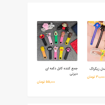
جمع کننده کابل دکمه ای
مدل زیگزاگ
نگهدارنده کابل دیوار
دیزنی
30,000 تومان
96,000
55,000 تومان