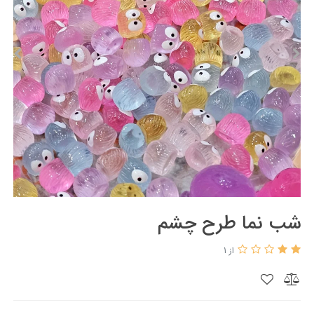
شب نما طرح چشم
از 1