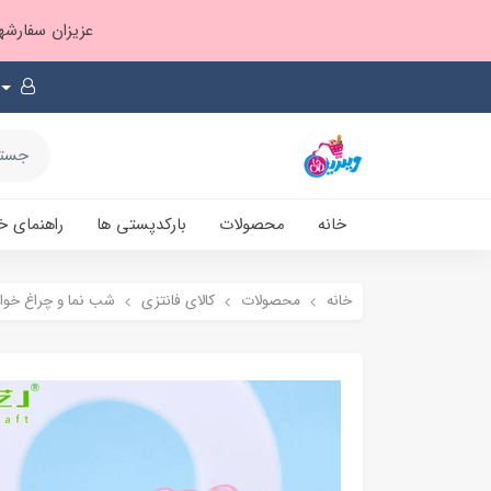
عزیزان سفارشها ۱ تا ۲ روز بعد از ثبت، از طریق پست پیشتاز ارسال و بارکدپستی پیامک میشه
خانه
محصولات
بارکدپستی ها
راهنمای خ
خانه
محصولات
کالای فانتزی
شب نما و چراغ خوا