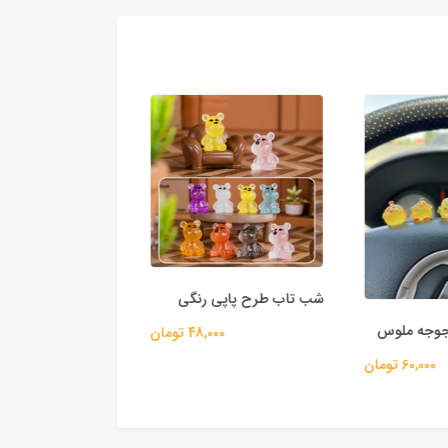
شب تاب طرح پاپی رنگی
شب تاب طرح خوک 
جه ملوس
48,000 تومان
55,000 
60,000 تومان