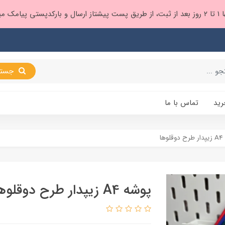
 براتون ❤️
جستجو
رید
تماس با ما
وها
پوشه A4 زیپدار طرح دوقلوها