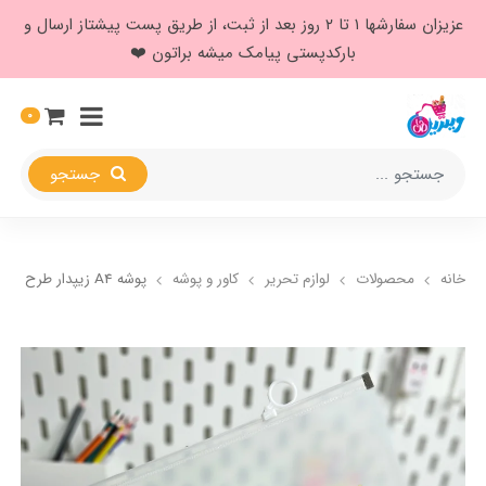
عزیزان سفارشها ۱ تا ۲ روز بعد از ثبت، از طریق پست پیشتاز ارسال و
بارکدپستی پیامک میشه براتون ❤️
0
جستجو
خانه
محصولات
لوازم تحریر
کاور و پوشه
پوشه A4 زیپدار طرح دختر باغبان