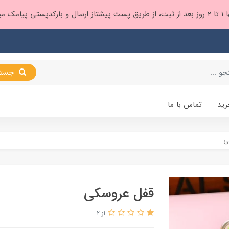
 براتون ❤️
جستجو
رید
تماس با ما
ی
قفل عروسکی
از 2