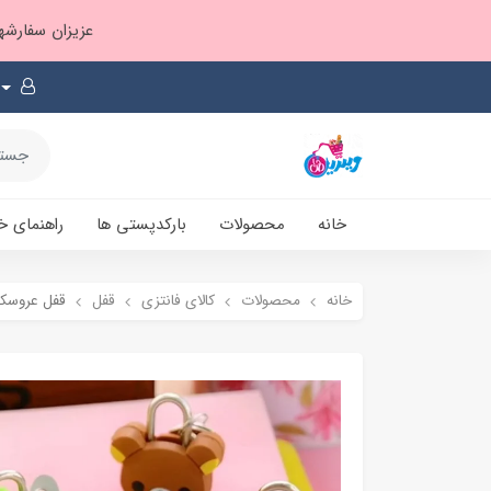
عزیزان سفارشها ۱ تا ۲ روز بعد از ثبت، از طریق پست پیشتاز ارسال و بارکدپستی پیامک میشه
خانه
محصولات
بارکدپستی ها
راهنمای خ
خانه
محصولات
کالای فانتزی
قفل
قفل عروسک