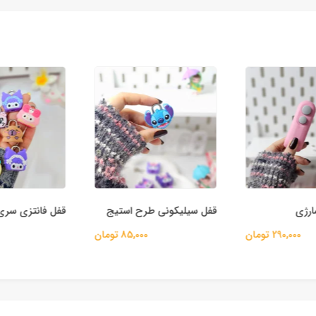
رژی
قفل سیلیکونی طرح استیج
قفل فانتزی سری
290,000 تومان
85,000 تومان