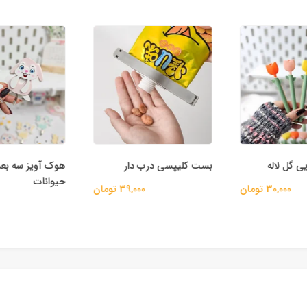
ی گل لاله
بست کلیپسی درب دار
هوک آویز سه بع
حیوانات
30,000 تومان
39,000 تومان