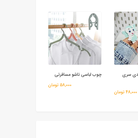
دی سری
چوب لباسی تاشو مسافرتی
هوک آویز ۳ تایی سانریو
58,000 تومان
150,000
48,000 تومان