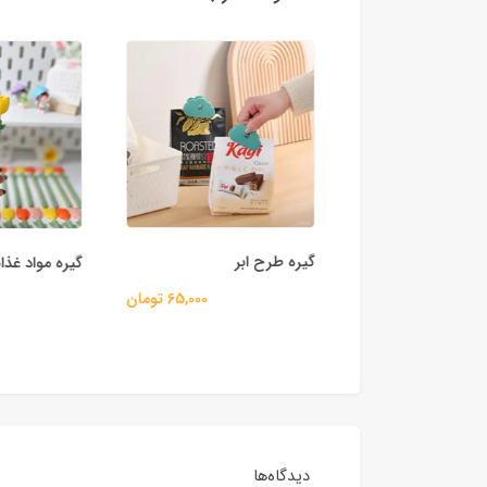
گیره طرح ابر
 غذایی طرح هویج
گیره مواد غذای
65,000 تومان
45,000 تومان
دیدگاه‌ها