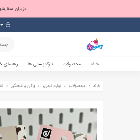
عزیزان سفارشها ۱ تا ۲ روز بعد از ثبت، از طریق پست پیشتاز ارسال و بارکدپستی پیامک میشه
خانه
محصولات
بارکدپستی ها
راهنمای خ
خانه
محصولات
لوازم تحریر
پاکن و غلطگیر
غل