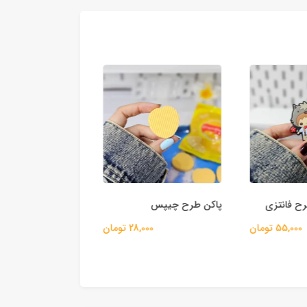
 فانتزی
پاکن طرح چیپس
پاکن استوانه ای طر
55,000 تومان
28,000 تومان
75,000