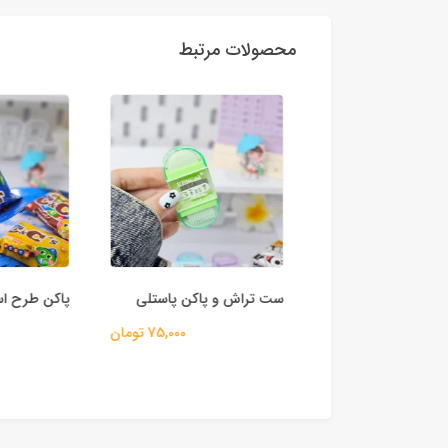
محصولات مرتبط
 شنی دار
ست تراش و پاکن پاستلی
پاکن طرح اسما
80,000 تومان
75,000 تومان