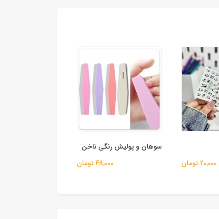
سوهان و پولیش رنگی ناخن
سوهان ناخن طرح حی
20,000 تومان
48,000 تومان
80,000