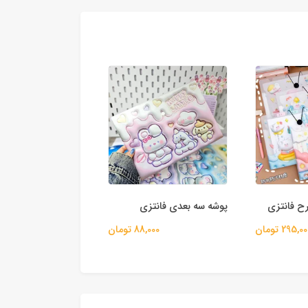
رح فانتزی
پوشه سه بعدی فانتزی
کاور بنددار دستمال ت
295,0 تومان
88,000 تومان
40,000