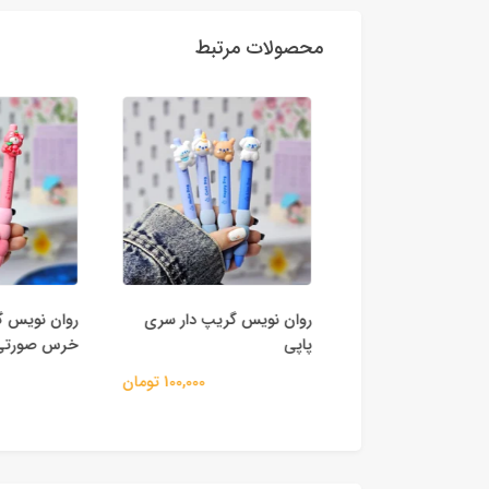
محصولات مرتبط
 کلیکی طرح پروانه
روان نویس گریپ دار سری
روان نویس گ
پاپی
خرس صورتی
45,000 تومان
100,000 تومان