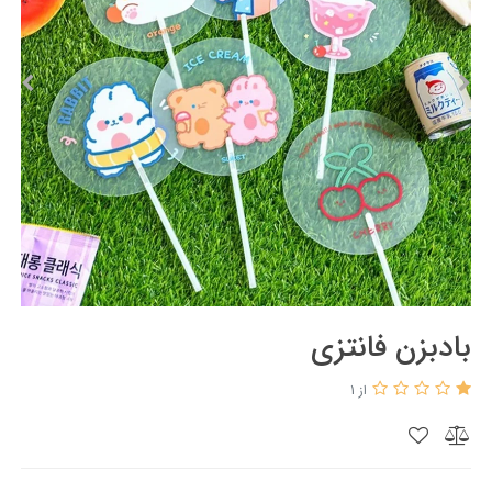
بادبزن فانتزی
از 1