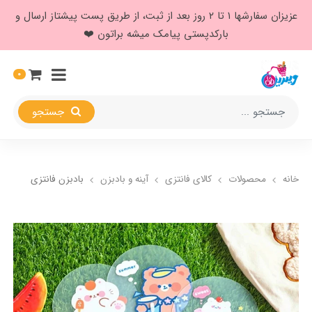
عزیزان سفارشها ۱ تا ۲ روز بعد از ثبت، از طریق پست پیشتاز ارسال و
بارکدپستی پیامک میشه براتون ❤️
0
جستجو
خانه
محصولات
کالای فانتزی
آینه و بادبزن
بادبزن فانتزی