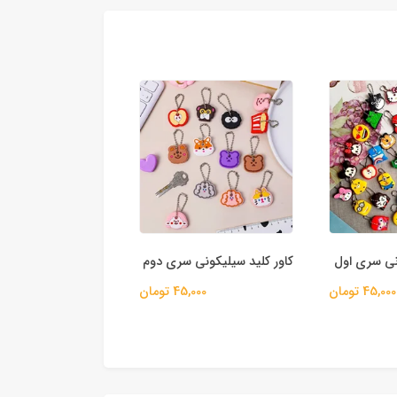
نی سری اول
کاور کلید سیلیکونی سری دوم
آویز کلید اکواریومی 
45,000 تومان
45,000 تومان
70,000