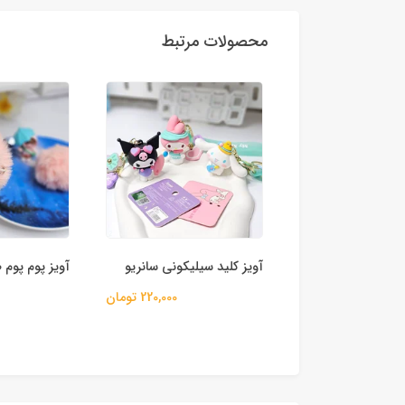
محصولات مرتبط
یلیکونی طرح
آویز کلید سیلیکونی سانریو
آویز پوم پوم
220,000 تومان
110,000 تومان