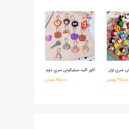
نی سری اول
کاور کلید سیلیکونی سری دوم
آویز کلید اکواریومی 
45,000 تومان
45,000 تومان
70,000