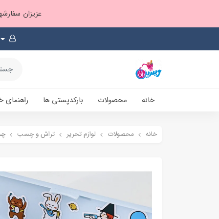
عزیزان سفارشها ۱ تا ۲ روز بعد از ثبت، از طریق پست پیشتاز ارسال و بارکدپستی پیامک میشه
خانه
محصولات
بارکدپستی ها
راهنمای خ
خانه
محصولات
لوازم تحریر
تراش و چسب
چس