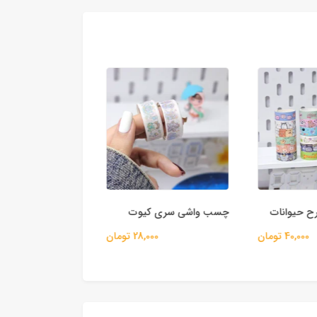
حیوانات
چسب واشی سری کیوت
چسب خودکاری طرح 
40,000 تومان
28,000 تومان
45,000