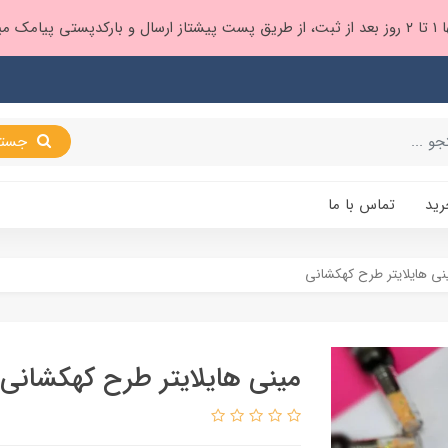
 براتون ❤️
جستجو
رید
تماس با ما
نی هایلایتر طرح کهکشانی
مینی هایلایتر طرح کهکشانی