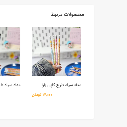
محصولات مرتبط
موم فانتزی
مداد سیاه طرح کاپی بارا
مداد سیاه طر
160,000 تومان
17,000 تومان