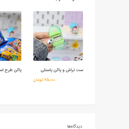
 شنی دار
ست تراش و پاکن پاستلی
پاکن طرح اسما
80,000 تومان
75,000 تومان
دیدگاه‌ها