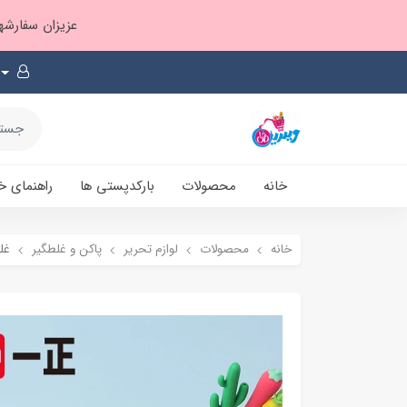
عزیزان سفارشها ۱ تا ۲ روز بعد از ثبت، از طریق پست پیشتاز ارسال و بارکدپستی پیامک میشه
خانه
محصولات
بارکدپستی ها
راهنمای خ
خانه
محصولات
لوازم تحریر
پاکن و غلطگیر
غل