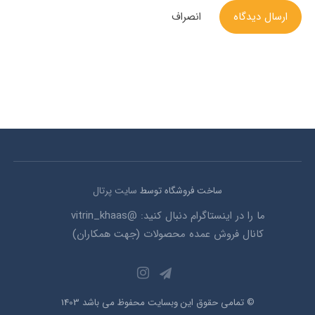
ارسال دیدگاه
انصراف
ساخت فروشگاه توسط
سایت پرتال
ما را در اینستاگرام دنبال کنید: @vitrin_khaas
کانال فروش عمده محصولات (جهت همکاران)
© تمامی حقوق این وبسایت محفوظ می باشد 1403