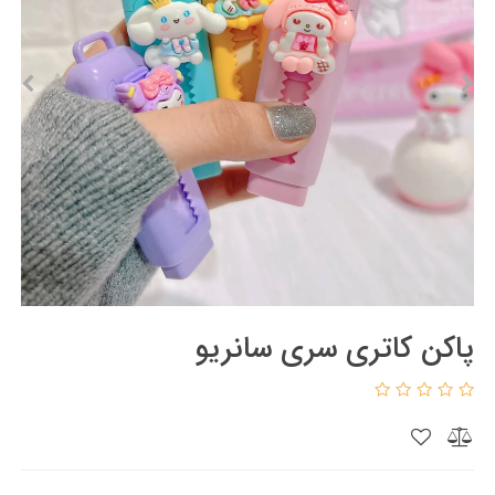
پاکن کاتری سری سانریو