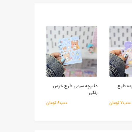
ده طرح
دفترچه سیمی طرح خرس
دفترچه سیمی سری ح
رنگی
شاد
70,000 تومان
60,000 تومان
77,000