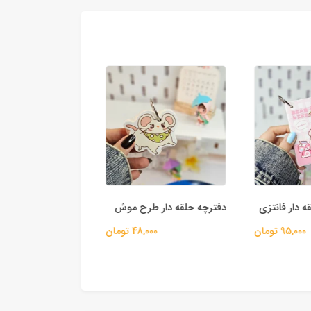
 دار فانتزی
دفترچه حلقه دار طرح موش
دفترچه یلدا
95,000 تومان
48,000 تومان
25,000