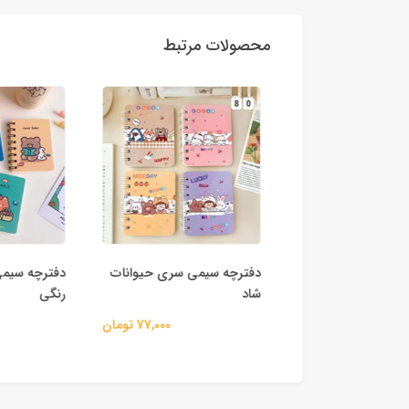
محصولات مرتبط
یمی طرح خرس
دفترچه سیمی سری حیوانات
دفترچه سیمی
شاد
رنگی
60,000 تومان
77,000 تومان