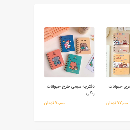
ی حیوانات
دفترچه سیمی طرح حیوانات
نقاشی دیجیتال فانت
رنگی
60,000
77,000 تومان
70,000 تومان