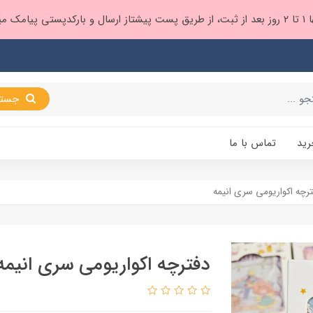
 براتون ❤️
جستجو
رید
تماس با ما
رچه اکواریومی سری انیمه
دفترچه اکواریومی سری انیمه