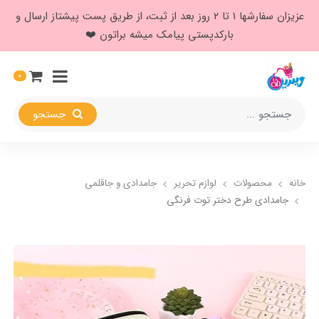
عزیزان سفارشها ۱ تا ۲ روز بعد از ثبت، از طریق پست پیشتاز ارسال و
بارکدپستی پیامک میشه براتون ❤️
0
جستجو
خانه
محصولات
لوازم تحریر
جامدادی و جاقلمی
جامدادی طرح دختر توت فرنگی