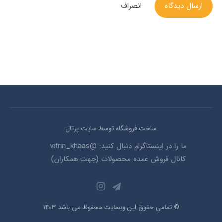
ارسال دیدگاه
انصراف
ساخت فروشگاه توسط
سایت پرتال
ما را در اینستاگرام دنبال کنید: @vitrin_khaas
کانال فروش عمده محصولات (جهت همکاران)
© تمامی حقوق این وبسایت محفوظ می باشد 1403