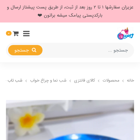
عزیزان سفارشها ۱ تا ۲ روز بعد از ثبت، از طریق پست پیشتاز ارسال و
بارکدپستی پیامک میشه براتون ❤️
0
جستجو
خانه
محصولات
کالای فانتزی
شب نما و چراغ خواب
شب تاب طرح ک