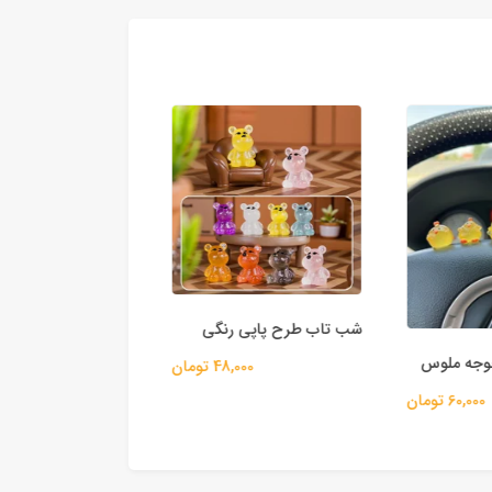
شب تاب طرح پاپی رنگی
شب تاب طرح خوک 
جه ملوس
48,000 تومان
55,000 
60,000 تومان