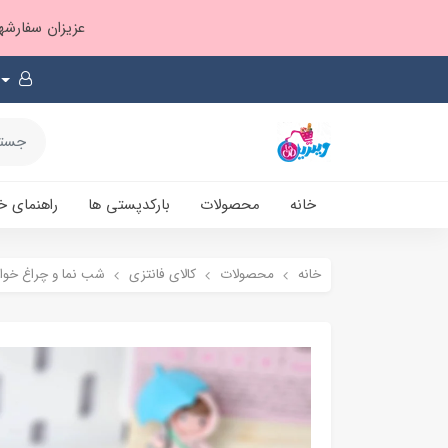
عزیزان سفارشها ۱ تا ۲ روز بعد از ثبت، از طریق پست پیشتاز ارسال و بارکدپستی پیامک میشه
خانه
محصولات
بارکدپستی ها
راهنمای خ
خانه
محصولات
کالای فانتزی
شب نما و چراغ خوا