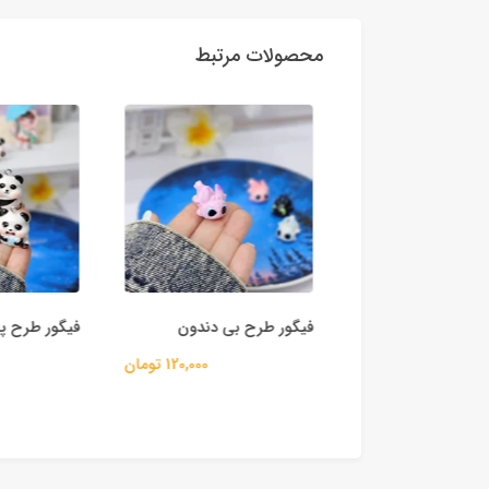
محصولات مرتبط
 بطری مینی بار
فیگور طرح بی دندون
فیگور طرح پان
55,000 تومان
120,000 تومان