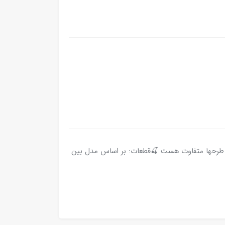
د طرحها متفاوت هست 🍒قطعات: بر اساس مدل بین