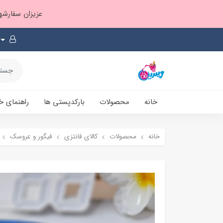
عزیزان سفارشها ۱ تا ۲ روز بعد از ثبت، از طریق پست پیشتاز ارسال و بارکدپستی پیامک میشه
خانه
محصولات
بارکدپستی ها
راهنمای خ
خانه
محصولات
کالای فانتزی
فیگور و عروسک