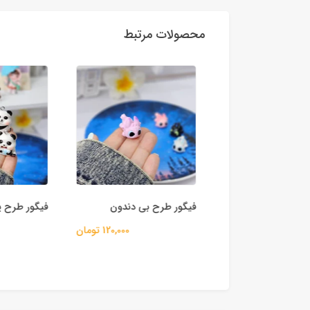
محصولات مرتبط
 بطری مینی بار
فیگور طرح بی دندون
فیگور طرح پان
55,000 تومان
120,000 تومان