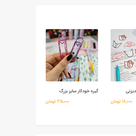
یزنی
گیره خودکار سایز بزرگ
گیره کلیپسی طرح 
18,000 تومان
35,000 تومان
50,000