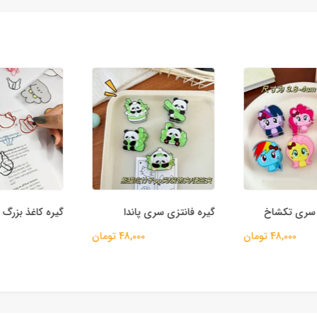
سری تکشاخ
گیره فانتزی سری پاندا
گیره کاغذ بزرگ د
48,000 تومان
48,000 تومان