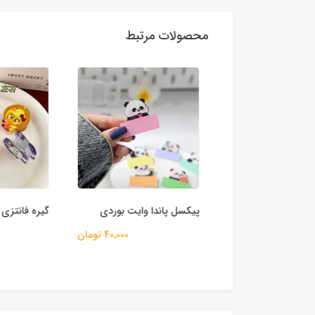
محصولات مرتبط
سی طرح دایناسور
پیکسل پاندا وایت بوردی
گیره فانتزی 
40,000 تومان
40,000 تومان