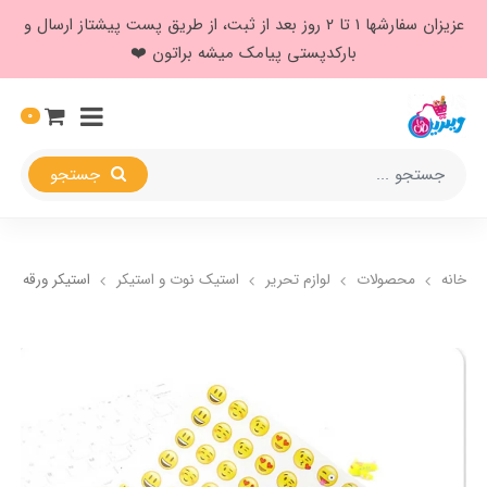
عزیزان سفارشها ۱ تا ۲ روز بعد از ثبت، از طریق پست پیشتاز ارسال و
بارکدپستی پیامک میشه براتون ❤️
0
جستجو
خانه
محصولات
لوازم تحریر
استیک نوت و استیکر
استیکر ورقه ای