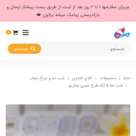
عزیزان سفارشها ۱ تا ۲ روز بعد از ثبت، از طریق پست پیشتاز ارسال و
بارکدپستی پیامک میشه براتون ❤️
0
جستجو
خانه
محصولات
کالای فانتزی
شب نما و چراغ خواب
شب نما ۵ تکه طرح سینی سانریو